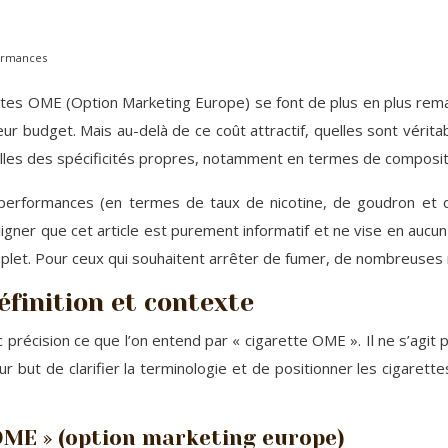
formances
ettes OME (Option Marketing Europe) se font de plus en plus re
eur budget. Mais au-delà de ce coût attractif, quelles sont vérit
lles des spécificités propres, notamment en termes de compositi
urs performances (en termes de taux de nicotine, de goudron e
souligner que cet article est purement informatif et ne vise en a
omplet. Pour ceux qui souhaitent arrêter de fumer, de nombreuses 
finition et contexte
avec précision ce que l’on entend par « cigarette OME ». Il ne s’a
our but de clarifier la terminologie et de positionner les cigare
 OME » (option marketing europe)