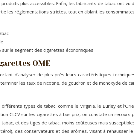
roduits plus accessibles. Enfin, les fabricants de tabac ont v
tie les réglementations strictes, tout en ciblant les consommateu
tabac
le
hé sur le segment des cigarettes économiques
igarettes OME
ortant d’analyser de plus près leurs caractéristiques technique
éterminer les taux de nicotine, de goudron et de monoxyde de ca
férents types de tabac, comme le Virginia, le Burley et l’Orien
iation CLCV sur les cigarettes à bas prix, on constate un recours p
abac, et des tiges de tabac, moins coûteuses mais susceptibles d’
cérol), des conservateurs et des arômes, visant à rehausser le g