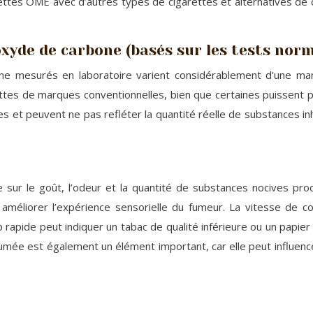
tes OME avec d’autres types de cigarettes et alternatives de ci
xyde de carbone (basés sur les tests norm
e mesurés en laboratoire varient considérablement d’une marq
ettes de marques conventionnelles, bien que certaines puissent p
et peuvent ne pas refléter la quantité réelle de substances inha
ue sur le goût, l’odeur et la quantité de substances nocives p
améliorer l’expérience sensorielle du fumeur. La vitesse de c
 rapide peut indiquer un tabac de qualité inférieure ou un papier
mée est également un élément important, car elle peut influencer