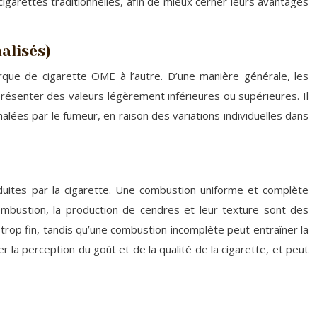
garettes traditionnelles, afin de mieux cerner leurs avantages
alisés)
ue de cigarette OME à l’autre. D’une manière générale, les
résenter des valeurs légèrement inférieures ou supérieures. Il
lées par le fumeur, en raison des variations individuelles dans
roduites par la cigarette. Une combustion uniforme et complète
ombustion, la production de cendres et leur texture sont des
 trop fin, tandis qu’une combustion incomplète peut entraîner la
 la perception du goût et de la qualité de la cigarette, et peut