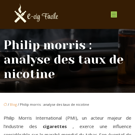
Philip morris :
analyse des taux de
nicotine
/
Blog
/ Philip morris : analyse des taux de nicotine
Philip Morris International (PMI), un acteur majeur de
l’industrie des
cigarettes
, exerce une influence
considérable sur le marché mondial du tabac. Son éventail de