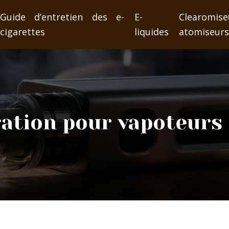
Guide d’entretien des e-
E-
Clearom
cigarettes
liquides
atomiseur
uration pour vapoteur