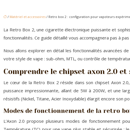
/
Matériel et accessoires
/ Retro box 2 : configuration pour vapoteurs expérim
La Retro Box 2, une cigarette électronique puissante et sophi
fonctionnalités. Ce guide détaillé vous accompagnera pas à pa
Nous allons explorer en détail les fonctionnalités avancées de
votre style de vape : sub-ohm, MTL, ou contrôle de température
Comprendre le chipset axon 2.0 et 
Le cœur de la Retro Box 2 réside dans son chipset Axon 2.0, u
puissance impressionnante, allant de 5W à 200W, et une larg
résistifs (Nickel, Titane, Acier Inoxydable) élargit encore son po
Modes de fonctionnement de la retro bo
L’Axon 2.0 propose plusieurs modes de fonctionnement pour 
Température (TC) pour une vape plus stable et sécurisée ; l