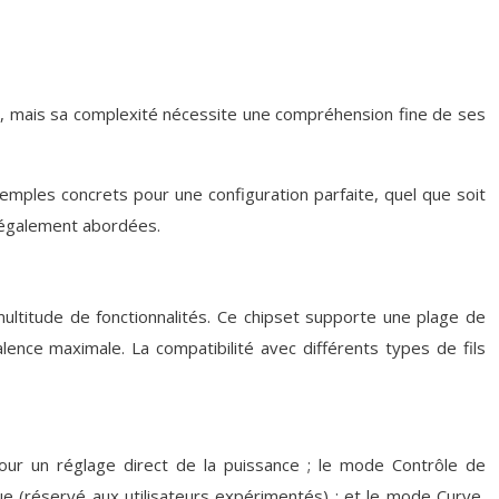
se, mais sa complexité nécessite une compréhension fine de ses
xemples concrets pour une configuration parfaite, quel que soit
t également abordées.
multitude de fonctionnalités. Ce chipset supporte une plage de
nce maximale. La compatibilité avec différents types de fils
our un réglage direct de la puissance ; le mode Contrôle de
 (réservé aux utilisateurs expérimentés) ; et le mode Curve,