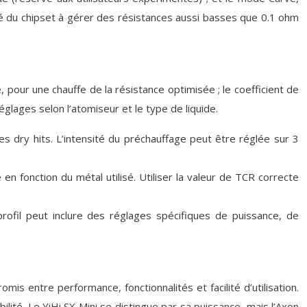
 du chipset à gérer des résistances aussi basses que 0.1 ohm
 pour une chauffe de la résistance optimisée ; le coefficient de
glages selon l’atomiseur et le type de liquide.
les dry hits. L’intensité du préchauffage peut être réglée sur 3
n fonction du métal utilisé. Utiliser la valeur de TCR correcte
profil peut inclure des réglages spécifiques de puissance, de
 entre performance, fonctionnalités et facilité d’utilisation.
ibilité. Le YiHi SX Mini se distingue par sa puissance, mais l’Axon