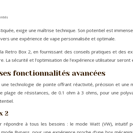
entés
stiquée, exige une maîtrise technique. Son potentiel est immen
s vers une expérience de vape personnalisée et optimale.
 la Retro Box 2, en fournissant des conseils pratiques et des e
. La sécurité et l’optimisation de l’expérience utilisateur seron
ses fonctionnalités avancées
ne technologie de pointe offrant réactivité, précision et une 
e plage de résistances, de 0.1 ohm à 3 ohms, pour une polyvale
tentiel.
x 2
répondre à tous les besoins : le mode Watt (VW), intuitif p
e mode Bypass, pour une expérience proche d’une box mécanique