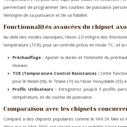
permettant de programmer des courbes de puissance personnal
témoigne de sa puissance et de sa fiabilité.
Fonctionnalités avancées du chipset axo
Au-delà des modes classiques, l’Axon 2.0 intègre des fonctionna
température (TCR), pour un contrôle précis en mode TC ; et la mé
Préchauffage :
Ajuster la durée et l’intensité du précha
niveaux.
TCR (Temperature Control Resistance) :
Cette fonctio
pour le Nickel (Ni), le Titane (Ti) ou l’Acier Inoxydable (SS)
Profils Utilisateurs :
Enregistrez jusqu’à 5 profils per
température, et de courbe de puissance.
Comparaison avec les chipsets concurre
Comparé à des chipsets populaires comme le YiHi SX Mini et le
Alors que le DNA 250C est réputé pour sa stabilité à long terme, l