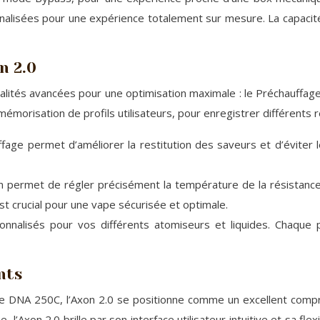
isées pour une expérience totalement sur mesure. La capacité
n 2.0
lités avancées pour une optimisation maximale : le Préchauffage,
morisation de profils utilisateurs, pour enregistrer différents ré
uffage permet d’améliorer la restitution des saveurs et d’éviter 
n permet de régler précisément la température de la résistance e
 est crucial pour une vape sécurisée et optimale.
sonnalisés pour vos différents atomiseurs et liquides. Chaque 
nts
 DNA 250C, l’Axon 2.0 se positionne comme un excellent compromis
’Axon 2.0 brille par son interface utilisateur intuitive et sa flex