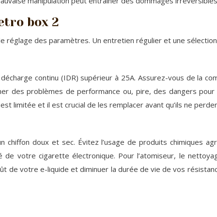
uvaise manipulation peut entraîner des dommages irréversibles a
etro box 2
e réglage des paramètres. Un entretien régulier et une sélection
 décharge continu (IDR) supérieur à 25A. Assurez-vous de la comp
r des problèmes de performance ou, pire, des dangers pour la sé
est limitée et il est crucial de les remplacer avant qu’ils ne pe
 chiffon doux et sec. Évitez l’usage de produits chimiques agr
 de votre cigarette électronique. Pour l’atomiseur, le nettoyage
oût de votre e-liquide et diminuer la durée de vie de vos résist